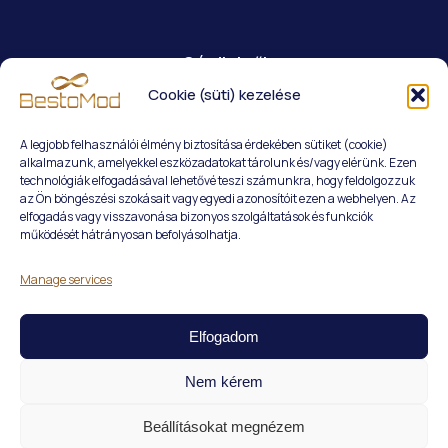
Cégünkről
Cookie (süti) kezelése
Szolgáltatások
A legjobb felhasználói élmény biztosítása érdekében sütiket (cookie)
alkalmazunk, amelyekkel eszközadatokat tárolunk és/vagy elérünk. Ezen
Rólunk
technológiák elfogadásával lehetővé teszi számunkra, hogy feldolgozzuk
az Ön böngészési szokásait vagy egyedi azonosítóit ezen a webhelyen. Az
Kapcsolat
elfogadás vagy visszavonása bizonyos szolgáltatások és funkciók
működését hátrányosan befolyásolhatja.
Manage services
Elfogadom
Impresszum
Adatkezelési tájékoztató
Nem kérem
Weboldal EMŐKE Marketing
Beállításokat megnézem
Copyright © 2021-2025 BestoMod Kft. Minden jog